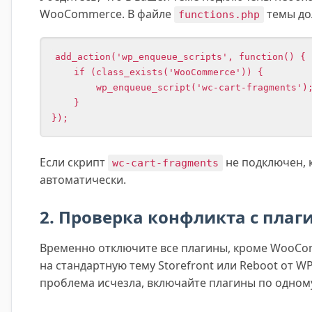
WooCommerce. В файле
темы до
functions.php
add_action('wp_enqueue_scripts', function() {

    if (class_exists('WooCommerce')) {

        wp_enqueue_script('wc-cart-fragments');

    }

});
Если скрипт
не подключен, 
wc-cart-fragments
автоматически.
2. Проверка конфликта с пла
Временно отключите все плагины, кроме WooCo
на стандартную тему Storefront или Reboot от W
проблема исчезла, включайте плагины по одному