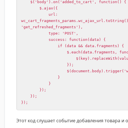
    $('body').on('added_to_cart', function() {

        $.ajax({

            url: 
wc_cart_fragments_params.wc_ajax_url.toString(
'get_refreshed_fragments'),

            type: 'POST',

            success: function(data) {

                if (data && data.fragments) {

                    $.each(data.fragments, function(key, value) {

                        $(key).replaceWith(value);

                    });

                    $(document.body).trigger('wc_fragments_refreshed');

                }

            }

        });

    });

});
Этот код слушает событие добавления товара и 