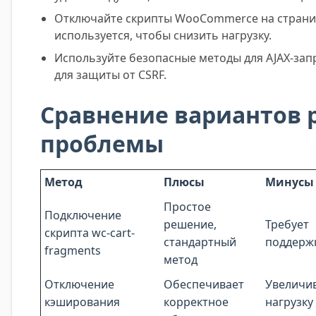
Отключайте скрипты WooCommerce на страниц
используется, чтобы снизить нагрузку.
Используйте безопасные методы для AJAX-зап
для защиты от CSRF.
Сравнение вариантов
проблемы
Метод
Плюсы
Минусы
Простое
Подключение
решение,
Требует
скрипта wc-cart-
стандартный
поддерж
fragments
метод
Отключение
Обеспечивает
Увеличи
кэширования
корректное
нагрузку