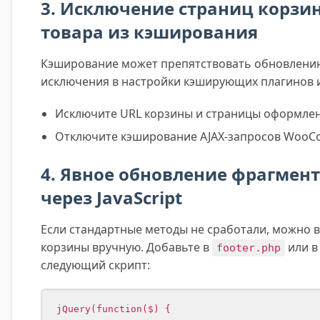
3. Исключение страниц корзи
товара из кэширования
Кэширование может препятствовать обновлению
исключения в настройки кэширующих плагинов и
Исключите URL корзины и страницы оформлени
Отключите кэширование AJAX-запросов WooC
4. Явное обновление фрагмен
через JavaScript
Если стандартные методы не сработали, можно 
корзины вручную. Добавьте в
или в
footer.php
следующий скрипт:
jQuery(function($) {
