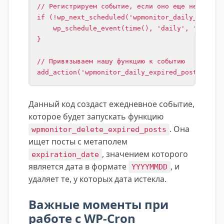
// Регистрируем событие, если оно еще не зареги
if (!wp_next_scheduled('wpmonitor_daily_expired
    wp_schedule_event(time(), 'daily', 'wpmonit
}

// Привязываем нашу функцию к событию

add_action('wpmonitor_daily_expired_posts_clea
Данный код создаст ежедневное событие,
которое будет запускать функцию
. Она
wpmonitor_delete_expired_posts
ищет посты с метаполем
, значением которого
expiration_date
является дата в формате
, и
YYYYMMDD
удаляет те, у которых дата истекла.
Важные моменты при
работе с WP-Cron