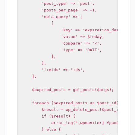
        'post_type' => 'post',

        'posts_per_page' => -1,

        'meta_query' => [

            [

                'key' => 'expiration_date',

                'value' => $today,

                'compare' => '<',

                'type' => 'DATE',

            ],

        ],

        'fields' => 'ids',

    ];

    $expired_posts = get_posts($args);

    foreach ($expired_posts as $post_id) {

        $result = wp_delete_post($post_id, true
        if ($result) {

            error_log("[wpmonitor] Удалён пост 
        } else {
