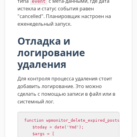
типа
с мета-данными, где дата
event
истекла и статус события равен
"cancelled". Планировщик настроен на
еженедельный запуск.
Отладка и
логирование
удаления
Для контроля процесса удаления стоит
добавить логирование. Это можно
сделать с помощью записи в файл или в
системный лог.
function wpmonitor_delete_expired_posts_with_l
    $today = date('Ymd');

    $args = [
