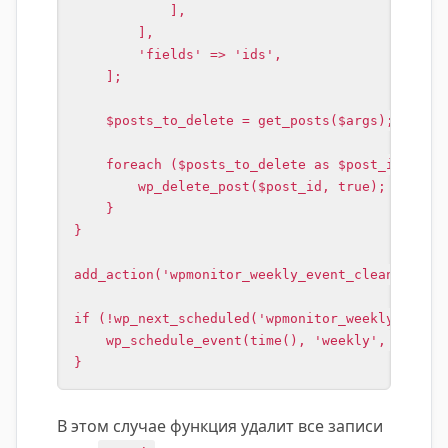
            ],

        ],

        'fields' => 'ids',

    ];

    $posts_to_delete = get_posts($args);

    foreach ($posts_to_delete as $post_id) {

        wp_delete_post($post_id, true);

    }

}

add_action('wpmonitor_weekly_event_cleanup', 'w
if (!wp_next_scheduled('wpmonitor_weekly_event_
    wp_schedule_event(time(), 'weekly', 'wpmoni
}
В этом случае функция удалит все записи