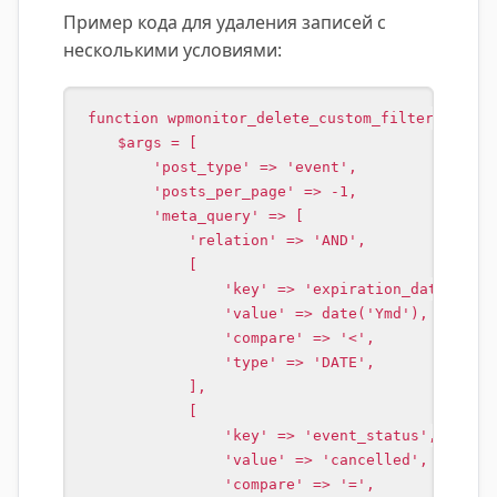
Пример кода для удаления записей с
несколькими условиями:
function wpmonitor_delete_custom_filtered_post
    $args = [

        'post_type' => 'event',

        'posts_per_page' => -1,

        'meta_query' => [

            'relation' => 'AND',

            [

                'key' => 'expiration_date',

                'value' => date('Ymd'),

                'compare' => '<',

                'type' => 'DATE',

            ],

            [

                'key' => 'event_status',

                'value' => 'cancelled',

                'compare' => '=',
