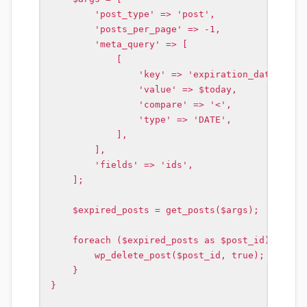
        'post_type' => 'post',

        'posts_per_page' => -1,

        'meta_query' => [

            [

                'key' => 'expiration_date',

                'value' => $today,

                'compare' => '<',

                'type' => 'DATE',

            ],

        ],

        'fields' => 'ids',

    ];

    $expired_posts = get_posts($args);

    foreach ($expired_posts as $post_id) {

        wp_delete_post($post_id, true); // true
    }

}
