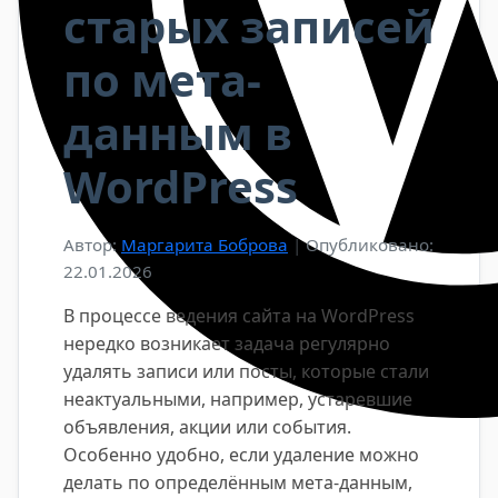
старых записей
по мета-
данным в
WordPress
Автор:
Маргарита Боброва
|
Опубликовано:
22.01.2026
В процессе ведения сайта на WordPress
нередко возникает задача регулярно
удалять записи или посты, которые стали
неактуальными, например, устаревшие
объявления, акции или события.
Особенно удобно, если удаление можно
делать по определённым мета-данным,