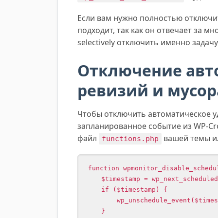
Если вам нужно полностью отключит
подходит, так как он отвечает за м
selectively отключить именно задачу
Отключение авт
ревизий и мусор
Чтобы отключить автоматическое у
запланированное событие из WP-Cr
файл
вашей темы ил
functions.php
function wpmonitor_disable_schedul
    $timestamp = wp_next_scheduled('wp_scheduled_delete');

    if ($timestamp) {

        wp_unschedule_event($timestamp, 'wp_scheduled_delete');

    }
