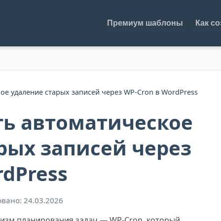
Премиум шаблоны
Как со
ое удаление старых записей через WP-Cron в WordPress
ть автоматическое
рых записей через
rdPress
вано: 24.03.2026
низм планирования задач — WP-Cron, который