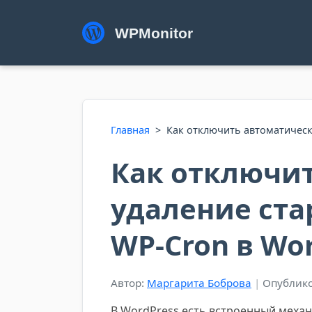
WPMonitor
Главная
>
Как отключить автоматическ
Как отключи
удаление ста
WP-Cron в Wo
Автор:
Маргарита Боброва
|
Опублико
В WordPress есть встроенный меха