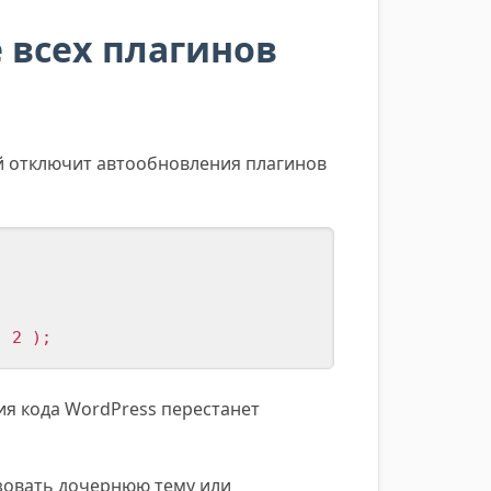
 всех плагинов
й отключит автообновления плагинов
, 2 );
ия кода WordPress перестанет
зовать дочернюю тему или