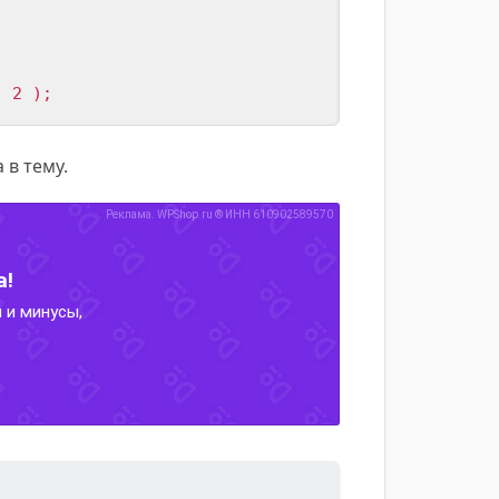
, 2 );
 в тему.