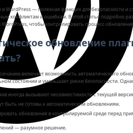
в WordPress — полезная функция для безопасности и ст
ным конфликтам и ошибкам. В этой статье подробно раз
 WordPress, чтобы контролировать процесс обновления
тическое обновление плаг
ать?
умолчанию включает возможность автоматического обнов
ьном состоянии и уменьшает риски безопасности. Одна
ов иногда вызывают несовместимости с текущей версие
т быть не готовы к автоматическим обновлениям.
ировать обновления в контролируемой среде перед пр
влений — разумное решение.