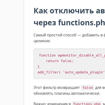
Как отключить ав
через functions.p
Самый простой способ — добавить в
целиком:
function wpmonitor_disable_all_
    return false;

}

add_filter( 'auto_update_plugin'
Этот фильтр возвращает
для в
false
обновлять плагины автоматически.
Важно: изменения в
м
functions.php