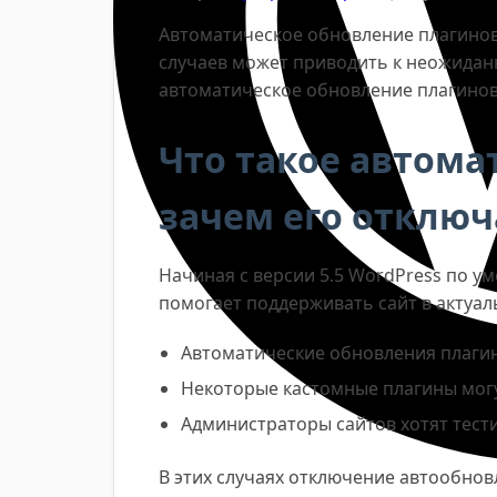
Автоматическое обновление плагинов 
случаев может приводить к неожидан
автоматическое обновление плагинов
Что такое автома
зачем его отключ
Начиная с версии 5.5 WordPress по 
помогает поддерживать сайт в актуал
Автоматические обновления плагин
Некоторые кастомные плагины могу
Администраторы сайтов хотят тест
В этих случаях отключение автообно