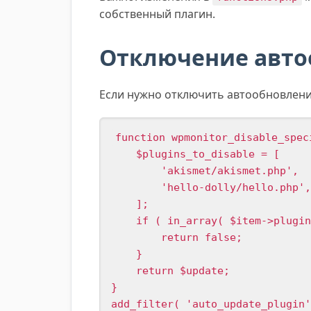
собственный плагин.
Отключение авто
Если нужно отключить автообновление
function wpmonitor_disable_spec
    $plugins_to_disable = [

        'akismet/akismet.php',

        'hello-dolly/hello.php',

    ];

    if ( in_array( $item->plugin
        return false;

    }

    return $update;

}

add_filter( 'auto_update_plugin'