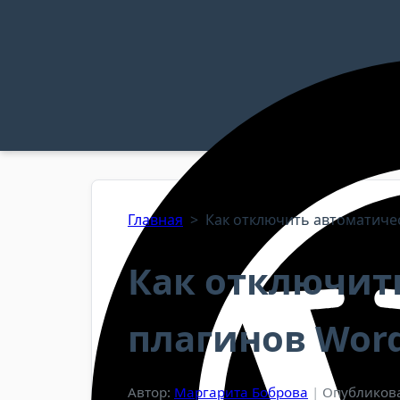
Главная
>
Как отключить автоматиче
Как отключит
плагинов Word
Автор:
Маргарита Боброва
|
Опубликова