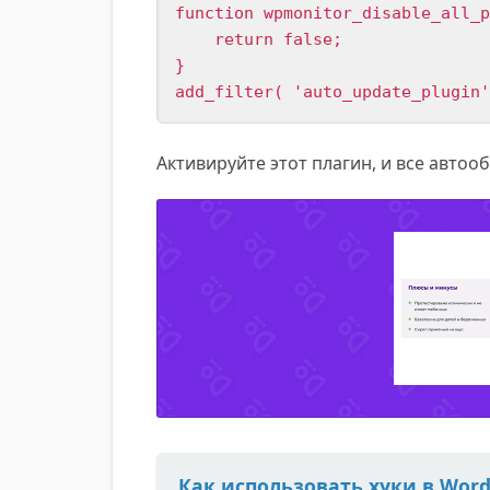
function wpmonitor_disable_all_p
    return false;

}

add_filter( 'auto_update_plugin'
Активируйте этот плагин, и все авто
Как использовать хуки в Word