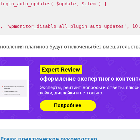
lugin_auto_updates( $update, $item ) {

, 'wpmonitor_disable_all_plugin_auto_updates', 10
обновления плагинов будут отключены без вмешательства
Press: практическое руководство