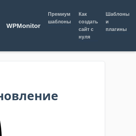
Премиум
Как
Шаблоны
шаблоны
создать
и
WPMonitor
сайт с
плагины
нуля
новление