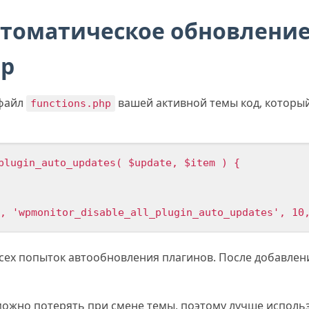
томатическое обновление
hp
 файл
вашей активной темы код, которы
functions.php
plugin_auto_updates( $update, $item ) {

, 'wpmonitor_disable_all_plugin_auto_updates', 10
сех попыток автообновления плагинов. После добавлен
ожно потерять при смене темы, поэтому лучше исполь