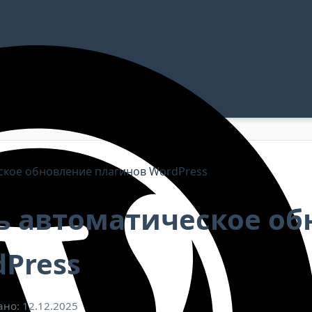
ское обновление плагинов WordPress
ь автоматическое об
Press
но: 12.12.2025