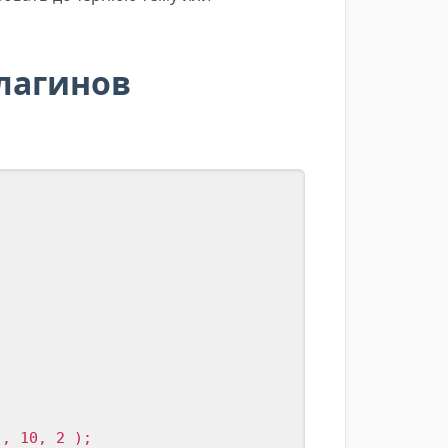
лагинов
', 10, 2 );