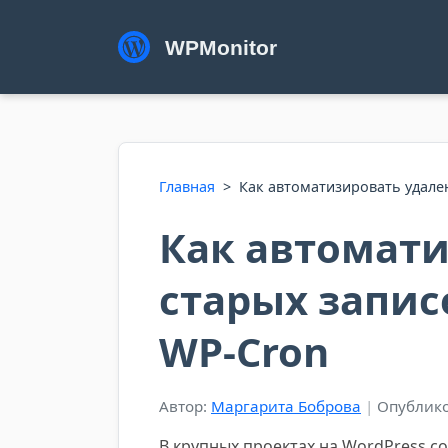
WPMonitor
Главная
>
Как автоматизировать удале
Как автомат
старых запис
WP-Cron
Автор:
Маргарита Боброва
|
Опублико
В крупных проектах на WordPress с