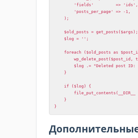
        'fields'         => 'ids',

        'posts_per_page' => -1,

    );

    $old_posts = get_posts($args);

    $log = '';

    foreach ($old_posts as $post_id) {

        wp_delete_post($post_id, true);

        $log .= "Deleted post ID: $post_id\n";

    }

    if ($log) {

        file_put_contents(__DIR__ . '/wpmonitor_deletion.log', $log, FILE_APPEND);

    }

}
Дополнительные