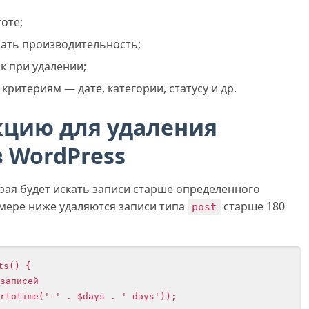
оте;
ать производительность;
к при удалении;
ритериям — дате, категории, статусу и др.
кцию для удаления
в WordPress
рая будет искать записи старше определенного
имере ниже удаляются записи типа
старше 180
post
s() {
