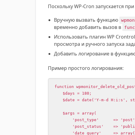
Поскольку WP-Cron запускается при
Вручную вызвать функцию
wpmon
временно добавить вызов в
fun
Использовать плагин WP Crontrol (
просмотра и ручного запуска зад
Добавить логирование в функцию 
Пример простого логирования:
function wpmonitor_delete_old_post
    $days = 180;

    $date = date('Y-m-d H:i:s', strtotime('-' . $days . ' days'));

    $args = array(

        'post_type'      => 'post',

        'post_status'    => 'publish',

        'date_query'     => array(array('before' => $date)),
