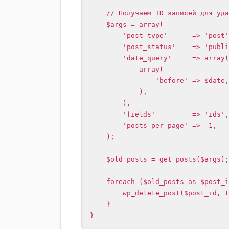
    // Получаем ID записей для удаления

    $args = array(

        'post_type'      => 'post',

        'post_status'    => 'publish',

        'date_query'     => array(

            array(

                'before' => $date,

            ),

        ),

        'fields'         => 'ids',

        'posts_per_page' => -1,

    );

    $old_posts = get_posts($args);

    foreach ($old_posts as $post_id) {

        wp_delete_post($post_id, true); // true — удаление без перемещения в корзину

    }

}