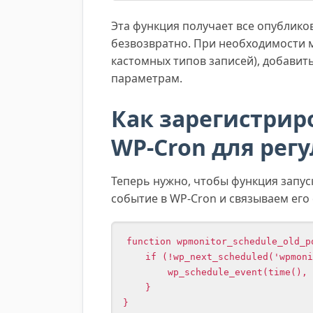
Эта функция получает все опублико
безвозвратно. При необходимости
кастомных типов записей), добавит
параметрам.
Как зарегистрир
WP-Cron для рег
Теперь нужно, чтобы функция запус
событие в WP-Cron и связываем его
function wpmonitor_schedule_old_po
    if (!wp_next_scheduled('wpmonitor_delete_old_posts_hook')) {

        wp_schedule_event(time(), 'daily', 'wpmonitor_delete_old_posts_hook');

    }

}
