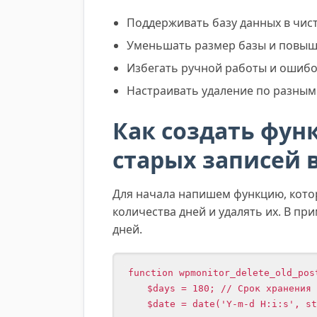
Поддерживать базу данных в чист
Уменьшать размер базы и повыш
Избегать ручной работы и ошибо
Настраивать удаление по разным к
Как создать фун
старых записей 
Для начала напишем функцию, кото
количества дней и удалять их. В пр
дней.
function wpmonitor_delete_old_post
    $days = 180; // Срок хранения записей

    $date = date('Y-m-d H:i:s', strtotime('-' . $days . ' days'));
