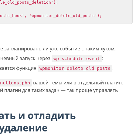
le_old_posts_deletion');

osts_hook', 'wpmonitor_delete_old_posts');
е запланировано ли уже событие с таким хуком;
дневный запуск через
;
wp_schedule_event
вается функция
.
wpmonitor_delete_old_posts
вашей темы или в отдельный плагин.
unctions.php
 плагин для таких задач — так проще управлять
ать и отладить
 удаление