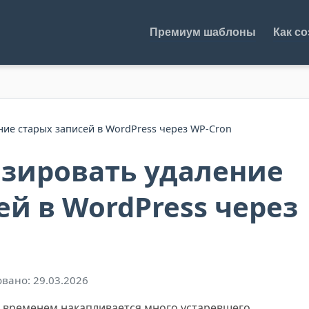
Премиум шаблоны
Как со
ние старых записей в WordPress через WP-Cron
изировать удаление
ей в WordPress через
вано: 29.03.2026
о временем накапливается много устаревшего